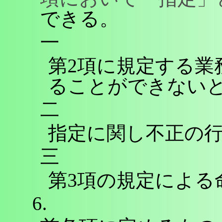
できる。
一
第2項に規定する業
ることができない
二
指定に関し不正の
三
第3項の規定による
6.