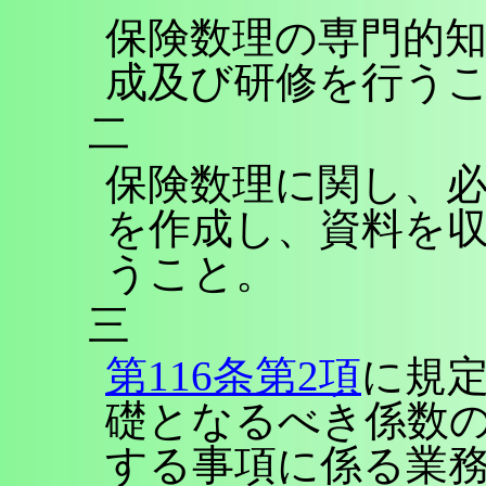
保険数理の専門的
成及び研修を行う
二
保険数理に関し、
を作成し、資料を
うこと。
三
第116条第2項
に規
礎となるべき係数
する事項に係る業