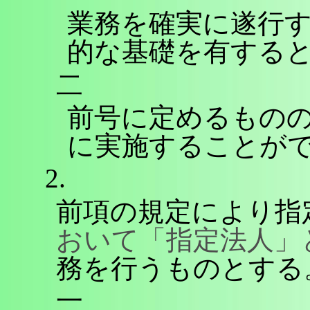
業務を確実に遂行
的な基礎を有する
二
前号に定めるもの
に実施することが
2.
前項の規定により指
おいて「指定法人」
務を行うものとする
一