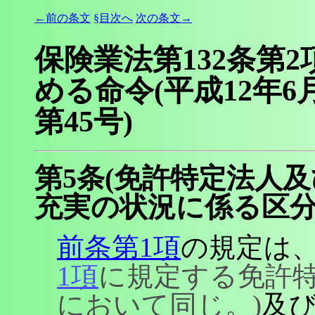
←前の条文
§目次へ
次の条文→
保険業法第132条第
める命令(平成12年
第45号)
第5条(免許特定法人
充実の状況に係る区分
前条第1項
の規定は
1項
に規定する免許
において同じ。)
及