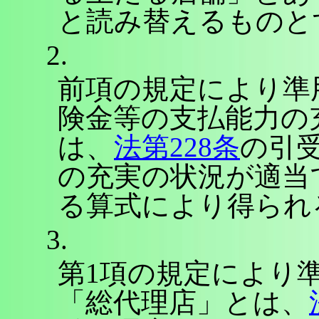
と読み替えるものと
2.
前項の規定により準
険金等の支払能力の
は、
法第228条
の引
の充実の状況が適当
る算式により得られ
3.
第1項の規定により
「総代理店」とは、