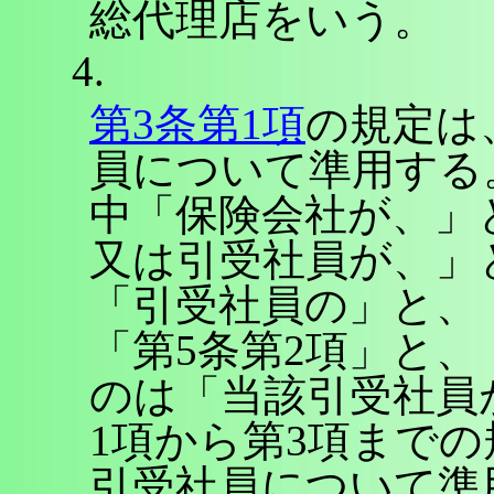
総代理店をいう。
4.
第3条第1項
の規定は
員について準用する
中「保険会社が、」
又は引受社員が、」
「引受社員の」と、
「第5条第2項」と
のは「当該引受社員が
1項から第3項まで
引受社員について準