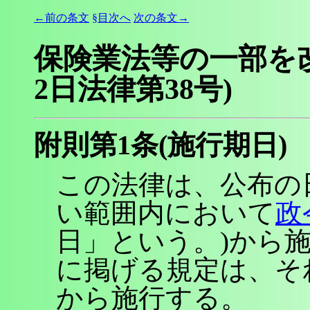
←前の条文
§目次へ
次の条文→
保険業法等の一部を改
2日法律第38号)
附則第1条(施行期日)
この法律は、公布の
い範囲内において
政
日」という。)から
に掲げる規定は、そ
から施行する。