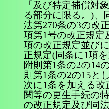
「及び特定補償対
る部分に限る。)、
法第270条の3の改
項第1号の改正規定及
項の改正規定並びに
正規定(同条に1項
附則第1条の2の1
則第1条の2の15と
次に1条を加える改
関等の更生手続の特
の改正規定及び同法