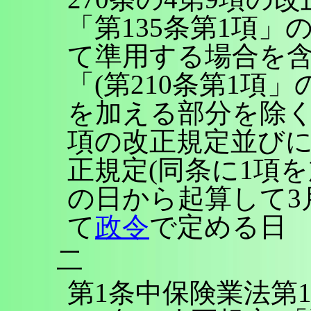
「第135条第1項」の
て準用する場合を含
「(第210条第1項」
を加える部分を除く。
項の改正規定並びに
正規定(同条に1項
の日から起算して3
て
政令
で定める日
二
第1条中保険業法第