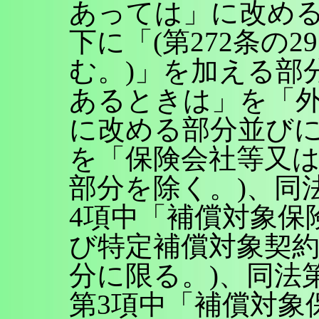
あっては」に改める
下に「(第272条の
む。)」を加える部
あるときは」を「
に改める部分並びに
を「保険会社等又
部分を除く。)、同法
4項中「補償対象保
び特定補償対象契
分に限る。)、同法第
第3項中「補償対象