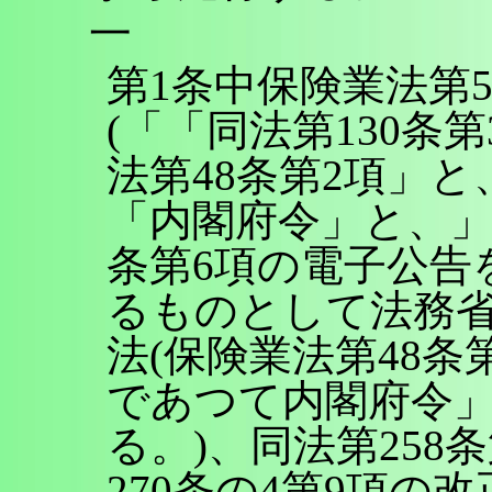
一
第1条中保険業法第
(「「同法第130条
法第48条第2項」
「内閣府令」と、」
条第6項の電子公告
るものとして法務
法(保険業法第48条
であつて内閣府令
る。)、同法第258
270条の4第9項の改