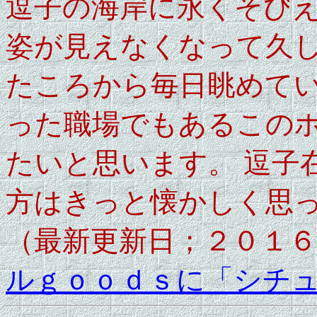
逗子の海岸に永くそび
姿が見えなくなって久し
たころから毎日眺めて
った職場でもあるこの
たいと思います。 逗子
方はきっと懐かしく思
（最新更新日；２０１６
ルｇｏｏｄｓに「シチ