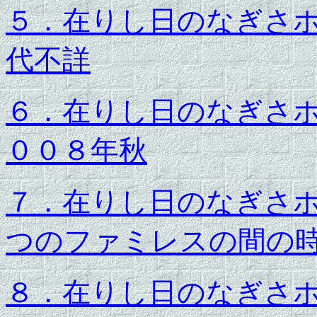
５．在りし日のなぎさホ
代不詳
６．在りし日のなぎさホ
００８年秋
７．在りし日のなぎさホ
つのファミレスの間の
８．在りし日のなぎさホ