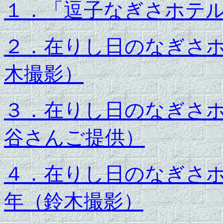
１．「逗子なぎさホテ
２．在りし日のなぎさホ
木撮影）
３．在りし日のなぎさホ
谷さんご提供）
４．在りし日のなぎさホ
年（鈴木撮影）