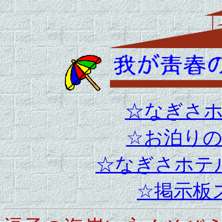
☆なぎさ
☆お泊り
☆なぎさホテ
☆掲示板