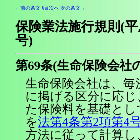
←前の条文
§目次へ
次の条文→
保険業法施行規則(平
号)
第69条(生命保険会社
生命保険会社は、毎
に掲げる区分に応じ
た保険料を基礎とし
を
法第4条第2項第4
方法に従って計算し