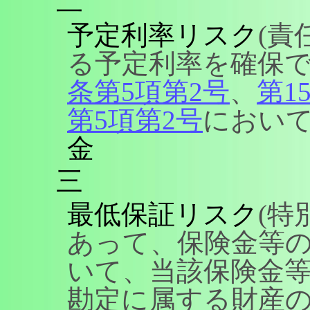
二
予定利率リスク
(責
る予定利率を確保
条第5項第2号
、
第1
第5項第2号
において
金
三
最低保証リスク
(特
あって、保険金等
いて、当該保険金
勘定に属する財産