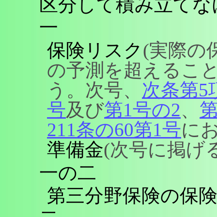
区分して積み立てな
一
保険リスク
(実際の
の予測を超えるこ
う。次号、
次条第5
号
及び
第1号の2
、
第
211条の60第1号
にお
準備金
(次号に掲げ
一の二
第三分野保険の保