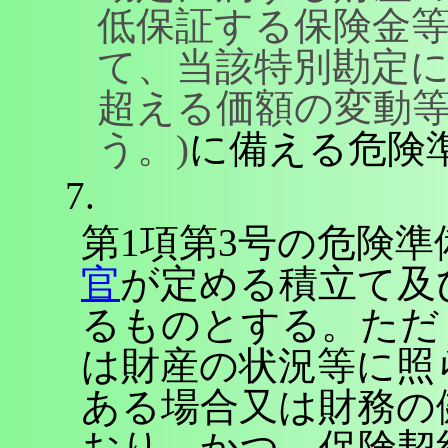
低保証する保険金
て、当該特別勘定
超える価額の変動
う。)
に備える危険
7.
第1項第3号の危険
官
が定める積立て及
るものとする。ただ
は財産の状況等に照
ある場合又は財務の
おり、かつ、保険契