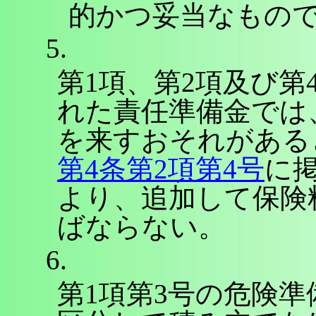
的かつ妥当なもの
5.
第1項、第2項及び
れた責任準備金では
を来すおそれがある
第4条第2項第4号
に
より、追加して保険
ばならない。
6.
第1項第3号の危険