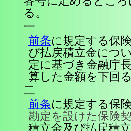
各号に定めるところ
る。
一
前条
に規定する保
び払戻積立金につ
定に基づき金融庁
算した金額を下回
二
前条
に規定する保
勘定を設けた保険契
積立金及び払戻積