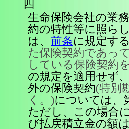
四
生命保険会社の業
約の特性等に照ら
は、
前条
に規定す
た保険契約であっ
している保険契約を
の規定を適用せず
外の保険契約
(特別
く。)
については、
ただし、この場合
び払戻積立金の額