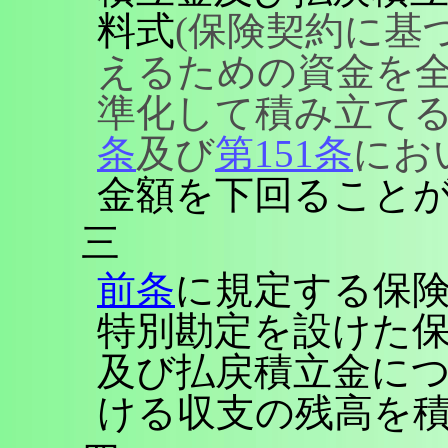
料式
(保険契約に基
えるための資金を
準化して積み立て
条
及び
第151条
にお
金額を下回ること
三
前条
に規定する保
特別勘定を設けた
及び払戻積立金に
ける収支の残高を