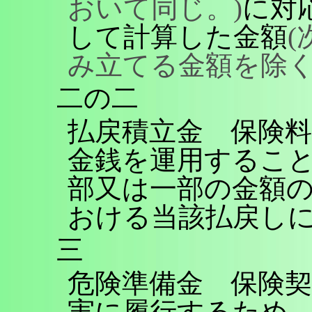
おいて同じ。)
に対
して計算した金額
み立てる金額を除く
二の二
払戻積立金 保険
金銭を運用するこ
部又は一部の金額
おける当該払戻し
三
危険準備金 保険
実に履行するため